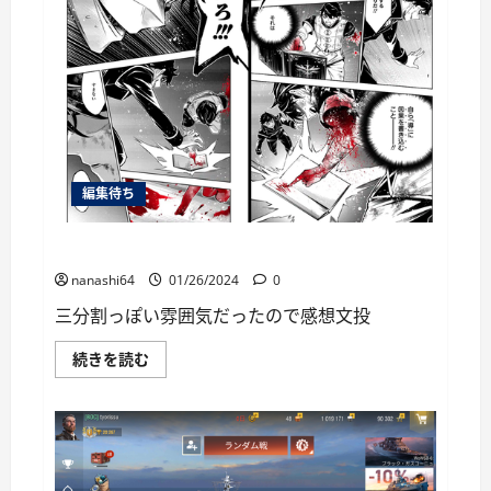
ー
編集待ち
俺は何度でもお前を追放する第18話レビュー
nanashi64
01/26/2024
0
三分割っぽい雰囲気だったので感想文投
俺
続きを読む
は
何
度
で
も
お
前
を