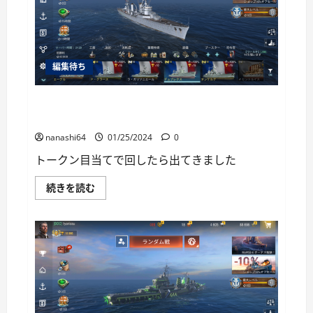
追
放
す
る
第
18
話
編集待ち
レ
ビ
ュ
ー
World of Warships Blitz日記217：巡洋艦デュプレク
に
ス
つ
い
nanashi64
01/25/2024
0
て
さ
トークン目当てで回したら出てきました
ら
に
読
World
続きを読む
む
of
Warships
Blitz
日
記
217：
巡
洋
艦
デ
ュ
プ