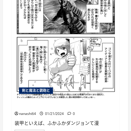
第
24
話
レ
ビ
ュ
ー
に
つ
い
て
さ
ら
に
読
む
剣と魔法と銃砲と
個人用ブックマーク063
nanashi64
01/21/2024
0
装甲といえば、ふかふかダンジョンて漫