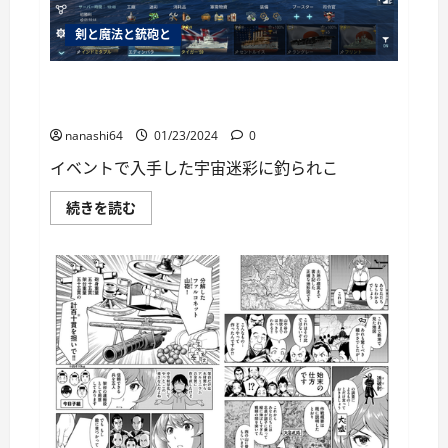
レ
ク
ス
剣と魔法と銃砲と
に
つ
い
World of Warships Blitz日記216：巡洋艦スター・エ
て
さ
ディンバラ
ら
に
nanashi64
01/23/2024
0
読
む
イベントで入手した宇宙迷彩に釣られこ
World
続きを読む
of
Warships
Blitz
日
記
216：
巡
洋
艦
ス
タ
ー・
エ
デ
ィ
ン
バ