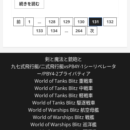
個
続きを読む
人
用
ブ
投
ッ
前
1
…
128
129
130
131
132
ク
マ
133
134
…
264
次
稿
ー
ク
063
の
に
つ
い
ペ
て
剣と魔法と銃砲と
さ
ら
九七式飛行艇/二式飛行艇vsPB4Y-1シーリベレータ
ー
に
読
ー/PBY4-2プライバティア
む
ジ
World of Tanks Blitz 重戦車
World of Tanks Blitz 中戦車
送
World of Tanks Blitz 軽戦車
World of Tanks Blitz 駆逐戦車
り
World of Warships Blitz 航空母艦
World of Warships Blitz 戦艦
World of Warships Blitz 巡洋艦