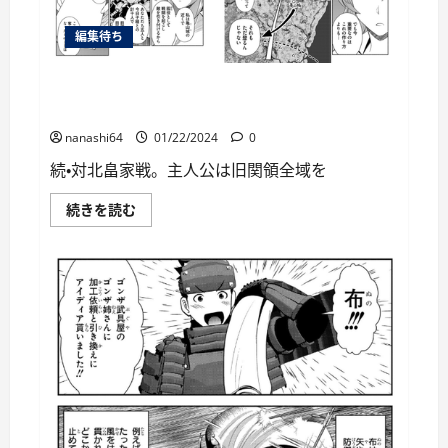
ラ
に
編集待ち
つ
い
て
さ
銭（インチキ）の力で、戦国の世を駆け抜け
ら
る。第24話レビュー
に
読
む
nanashi64
01/22/2024
0
続・対北畠家戦。主人公は旧関領全域を
銭
続きを読む
（イ
ン
チ
キ）
の
力
で、
戦
国
の
世
を
駆
け
抜
け
る。