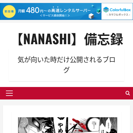
内
【NANASHI】備忘録
容
を
ス
キ
気が向いた時だけ公開されるブロ
ッ
グ
プ
メ
イ
ン
メ
ニ
ュ