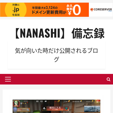
内
【NANASHI】備忘録
容
を
ス
キ
気が向いた時だけ公開されるブロ
ッ
グ
プ
メ
イ
ン
メ
ニ
ュ