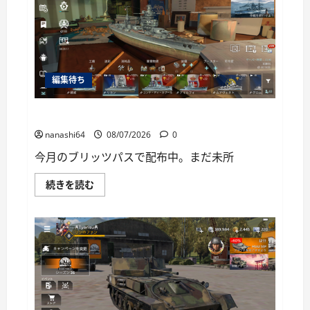
ー
編集待ち
World of Warships Blitz日記414：戦艦リヨン
nanashi64
08/07/2026
0
今月のブリッツパスで配布中。まだ未所
World
続きを読む
of
Warships
Blitz
日
記
414：
戦
艦
リ
ヨ
ン
に
つ