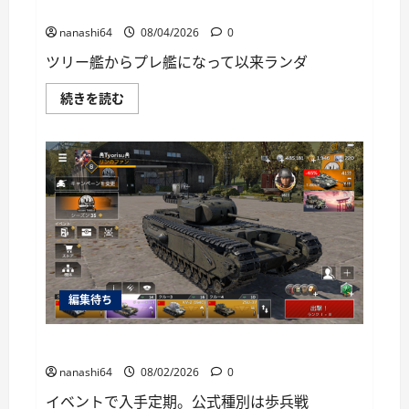
に
World of Warships Blitz日記413：巡洋艦キーロフ
読
む
nanashi64
08/04/2026
0
ツリー艦からプレ艦になって以来ランダ
World
続きを読む
of
Warships
Blitz
日
記
413：
巡
洋
艦
キ
ー
ロ
フ
に
つ
編集待ち
い
て
さ
ら
War Thunder Mobile日記149・重戦車チャーチルⅠ
に
読
nanashi64
08/02/2026
0
む
イベントで入手定期。公式種別は歩兵戦