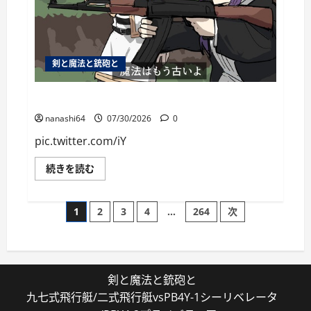
剣と魔法と銃砲と
個人用ブックマーク084
nanashi64
07/30/2026
0
pic.twitter.com/iY
個
続きを読む
人
用
ブ
投
ッ
1
2
3
4
…
264
次
ク
マ
稿
ー
ク
084
の
に
つ
剣と魔法と銃砲と
い
ペ
て
九七式飛行艇/二式飛行艇vsPB4Y-1シーリベレータ
さ