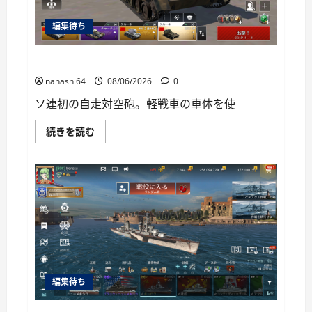
い
て
編集待ち
さ
ら
に
読
War Thunder Mobile日記150・自走対空砲ZSU-37
む
nanashi64
08/06/2026
0
ソ連初の自走対空砲。軽戦車の車体を使
War
続きを読む
Thunder
Mobile
日
記
150・
自
走
対
空
砲
ZSU-
37
に
つ
い
編集待ち
て
さ
ら