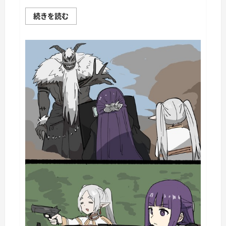
War
続きを読む
Thunder
Mobile
日
記
149・
重
戦
車
チ
ャ
ー
チ
ル
Ⅰ
に
つ
い
て
さ
ら
に
読
む