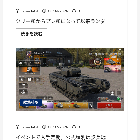
に
World of Warships Blitz日記413：巡洋艦キーロフ
読
む
nanashi64
08/04/2026
0
ツリー艦からプレ艦になって以来ランダ
World
続きを読む
of
Warships
Blitz
日
記
413：
巡
洋
艦
キ
ー
ロ
フ
に
つ
編集待ち
い
て
さ
ら
War Thunder Mobile日記149・重戦車チャーチルⅠ
に
読
nanashi64
08/02/2026
0
む
イベントで入手定期。公式種別は歩兵戦