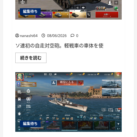
い
て
編集待ち
さ
ら
に
読
War Thunder Mobile日記150・自走対空砲ZSU-37
む
nanashi64
08/06/2026
0
ソ連初の自走対空砲。軽戦車の車体を使
War
続きを読む
Thunder
Mobile
日
記
150・
自
走
対
空
砲
ZSU-
37
に
つ
い
編集待ち
て
さ
ら