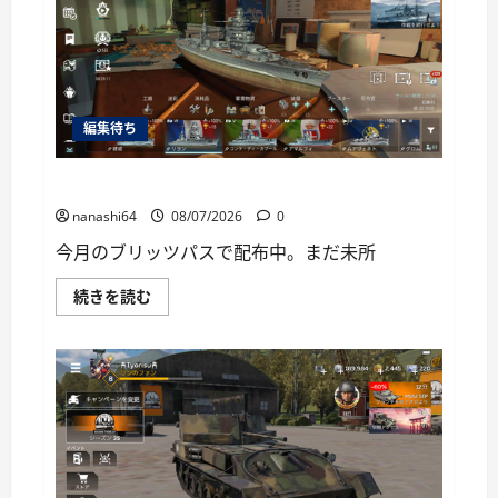
ー
編集待ち
World of Warships Blitz日記414：戦艦リヨン
nanashi64
08/07/2026
0
今月のブリッツパスで配布中。まだ未所
World
続きを読む
of
Warships
Blitz
日
記
414：
戦
艦
リ
ヨ
ン
に
つ