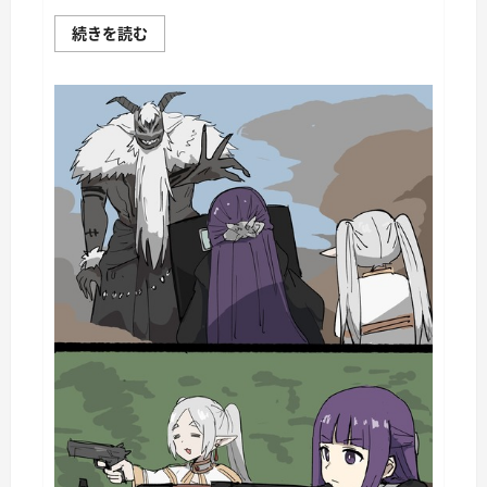
War
続きを読む
Thunder
Mobile
日
記
149・
重
戦
車
チ
ャ
ー
チ
ル
Ⅰ
に
つ
い
て
さ
ら
に
読
む