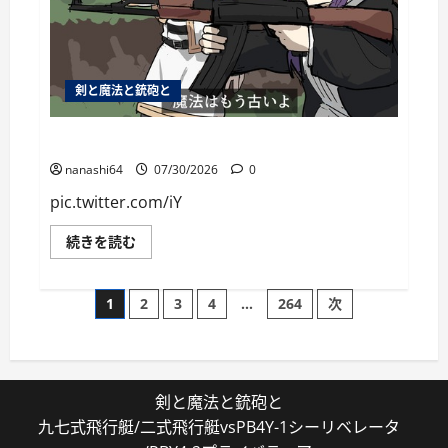
剣と魔法と銃砲と
個人用ブックマーク084
nanashi64
07/30/2026
0
pic.twitter.com/iY
個
続きを読む
人
用
ブ
投
ッ
1
2
3
4
…
264
次
ク
マ
稿
ー
ク
084
の
に
つ
剣と魔法と銃砲と
い
ペ
て
九七式飛行艇/二式飛行艇vsPB4Y-1シーリベレータ
さ