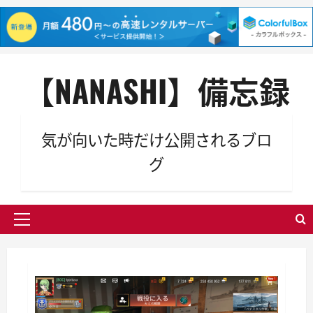
内
【NANASHI】備忘録
容
を
ス
キ
気が向いた時だけ公開されるブロ
ッ
グ
プ
メ
イ
ン
メ
ニ
ュ