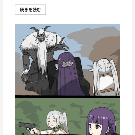
War
続きを読む
Thunder
Mobile
日
記
149・
重
戦
車
チ
ャ
ー
チ
ル
Ⅰ
に
つ
い
て
さ
ら
に
読
む