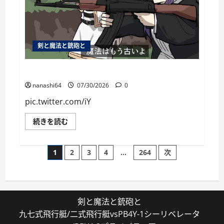
剣と魔法と銃砲と
個人用ブックマーク084
nanashi64
07/30/2026
0
pic.twitter.com/iY
個
続きを読む
人
用
ブ
投
ッ
1
2
3
4
…
264
次
ク
マ
稿
ー
ク
084
の
に
つ
剣と魔法と銃砲と
い
ペ
て
九七式飛行艇/二式飛行艇vsPB4Y-1シーリベレータ
さ