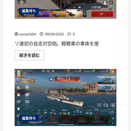
い
て
編集待ち
さ
ら
に
読
War Thunder Mobile日記150・自走対空砲ZSU-37
む
nanashi64
08/06/2026
0
ソ連初の自走対空砲。軽戦車の車体を使
War
続きを読む
Thunder
Mobile
日
記
150・
自
走
対
空
砲
ZSU-
37
に
つ
い
編集待ち
て
さ
ら