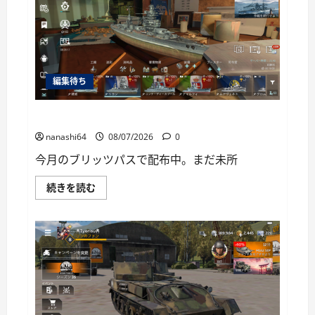
ー
編集待ち
World of Warships Blitz日記414：戦艦リヨン
nanashi64
08/07/2026
0
今月のブリッツパスで配布中。まだ未所
World
続きを読む
of
Warships
Blitz
日
記
414：
戦
艦
リ
ヨ
ン
に
つ