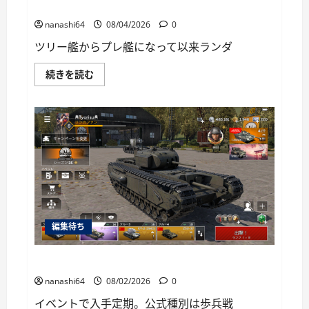
に
World of Warships Blitz日記413：巡洋艦キーロフ
読
む
nanashi64
08/04/2026
0
ツリー艦からプレ艦になって以来ランダ
World
続きを読む
of
Warships
Blitz
日
記
413：
巡
洋
艦
キ
ー
ロ
フ
に
つ
編集待ち
い
て
さ
ら
War Thunder Mobile日記149・重戦車チャーチルⅠ
に
読
nanashi64
08/02/2026
0
む
イベントで入手定期。公式種別は歩兵戦