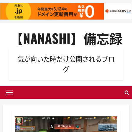
内
【NANASHI】備忘録
容
を
ス
キ
気が向いた時だけ公開されるブロ
ッ
グ
プ
メ
イ
ン
メ
ニ
ュ