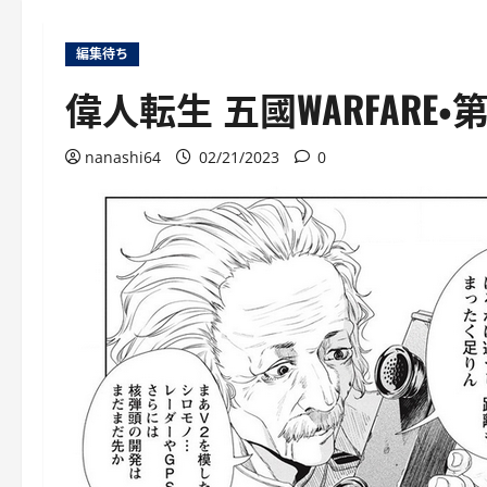
編集待ち
偉人転生 五國WARFARE
nanashi64
02/21/2023
0