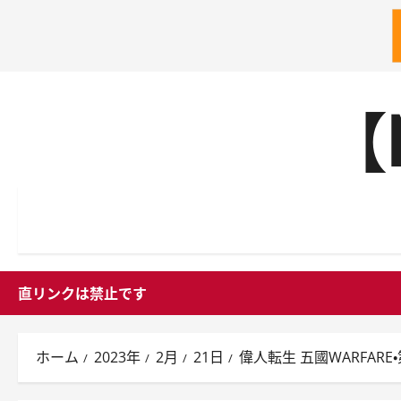
内
【
容
を
ス
キ
ッ
プ
直リンクは禁止です
ホーム
2023年
2月
21日
偉人転生 五國WARFARE