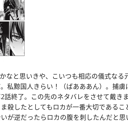
落かなと思いきや、こいつも相応の儀式なる
だ。私黥国人きらい！（ばあああん）。捕虜
2話終了。この先のネタバレをさせて戴き
まま殺したとしてもロカが一番大切であるこ
会いが逆だったらロカの腹を刺したんだと思