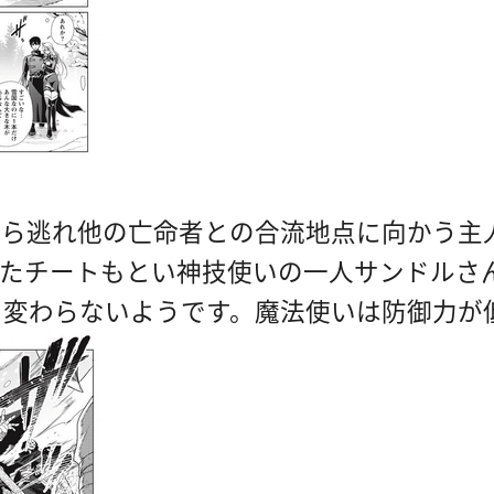
から逃れ他の亡命者との合流地点に向かう主
いたチートもとい神技使いの一人サンドルさ
と変わらないようです。魔法使いは防御力が