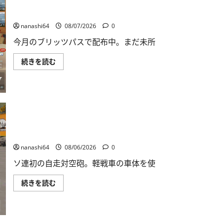
World of Warships Blitz日記414：戦艦リヨン
nanashi64
08/07/2026
0
今月のブリッツパスで配布中。まだ未所
World
続きを読む
of
Warships
Blitz
日
記
414：
戦
艦
リ
ヨ
War Thunder Mobile日記150・自走対空砲ZSU-37
ン
に
nanashi64
08/06/2026
0
つ
い
ソ連初の自走対空砲。軽戦車の車体を使
て
さ
ら
War
続きを読む
に
Thunder
読
Mobile
む
日
記
150・