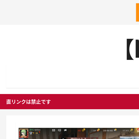
内
【
容
を
ス
キ
ッ
プ
直リンクは禁止です