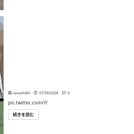
日
読
記
む
149・
重
戦
車
チ
ャ
ー
チ
ル
Ⅰ
に
つ
い
て
さ
ら
に
読
個人用ブックマーク084
む
nanashi64
07/30/2026
0
pic.twitter.com/iY
個
続きを読む
人
用
ブ
ッ