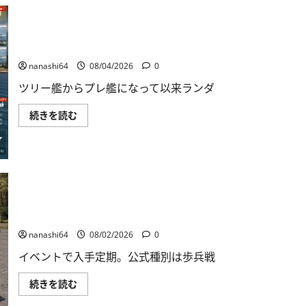
自
走
対
空
砲
World of Warships Blitz日記413：巡洋艦キーロフ
ZSU-
37
nanashi64
08/04/2026
0
に
つ
ツリー艦からプレ艦になって以来ランダ
い
て
さ
World
続きを読む
ら
of
に
Warships
読
Blitz
む
日
記
413：
巡
洋
艦
キ
War Thunder Mobile日記149・重戦車チャーチルⅠ
ー
ロ
nanashi64
08/02/2026
0
フ
に
イベントで入手定期。公式種別は歩兵戦
つ
い
て
War
続きを読む
さ
Thunder
ら
Mobile
に